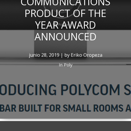
COMMUNICATIONS
PRODUCT OF THE
YEAR AWARD
ANNOUNCED
junio 28, 2019 | by Eriko Oropeza
In
Poly