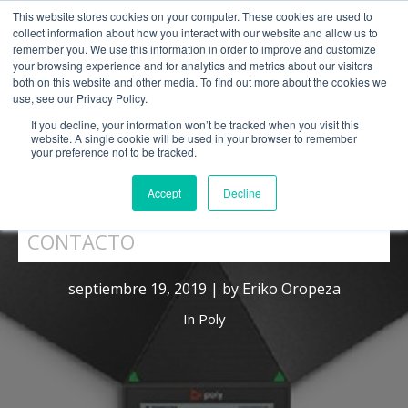
This website stores cookies on your computer. These cookies are used to
collect information about how you interact with our website and allow us to
remember you. We use this information in order to improve and customize
your browsing experience and for analytics and metrics about our visitors
both on this website and other media. To find out more about the cookies we
use, see our Privacy Policy.
CATÁLOGO
If you decline, your information won’t be tracked when you visit this
website. A single cookie will be used in your browser to remember
SOPORTE TÉCNICO
your preference not to be tracked.
POLY APUNTA A SALAS DE
Accept
Decline
PORTAL PARTNERS
REUNIÓN CON TRIO 8300
CONTACTO
septiembre 19, 2019 | by Eriko Oropeza
In
Poly