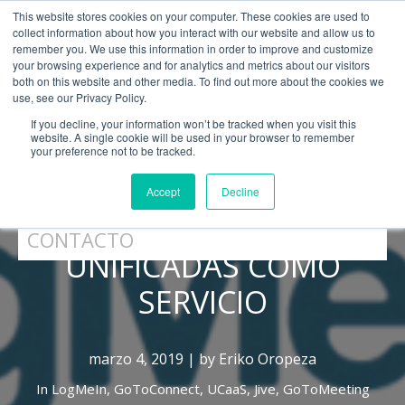
This website stores cookies on your computer. These cookies are used to
collect information about how you interact with our website and allow us to
remember you. We use this information in order to improve and customize
your browsing experience and for analytics and metrics about our visitors
both on this website and other media. To find out more about the cookies we
use, see our Privacy Policy.
CATÁLOGO
If you decline, your information won’t be tracked when you visit this
website. A single cookie will be used in your browser to remember
SOPORTE TÉCNICO
your preference not to be tracked.
LOGMEIN UN MODELO DE
Accept
Decline
PORTAL PARTNERS
COMUNICACIONES
CONTACTO
UNIFICADAS COMO
SERVICIO
marzo 4, 2019 | by Eriko Oropeza
In
LogMeIn,
GoToConnect,
UCaaS,
Jive,
GoToMeeting