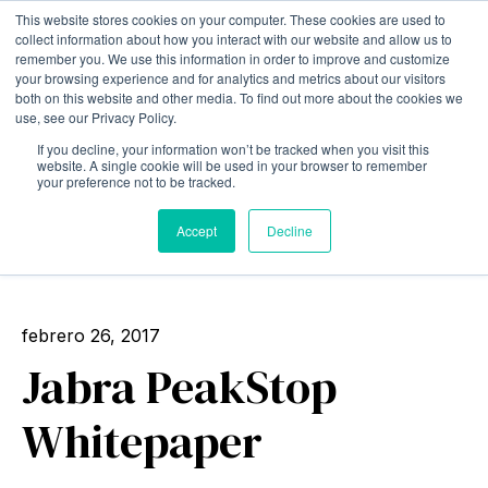
This website stores cookies on your computer. These cookies are used to
collect information about how you interact with our website and allow us to
Open m
remember you. We use this information in order to improve and customize
your browsing experience and for analytics and metrics about our visitors
both on this website and other media. To find out more about the cookies we
use, see our Privacy Policy.
If you decline, your information won’t be tracked when you visit this
website. A single cookie will be used in your browser to remember
your preference not to be tracked.
Accept
Decline
All posts
febrero 26, 2017
Jabra PeakStop
Whitepaper